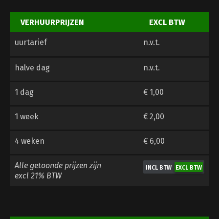
VERHUURPRIJZEN
EXCL BTW
uurtarief
n.v.t.
halve dag
n.v.t.
1 dag
€ 1,00
1 week
€ 2,00
4 weken
€ 6,00
Alle getoonde prijzen zijn
excl 21% BTW