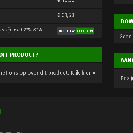
€ 10,50
€ 31,50
DOW
en zijn
excl 21% BTW
Geen 
DIT PRODUCT?
AAN
et ons op over dit product.
Klik hier »
Er zi
N