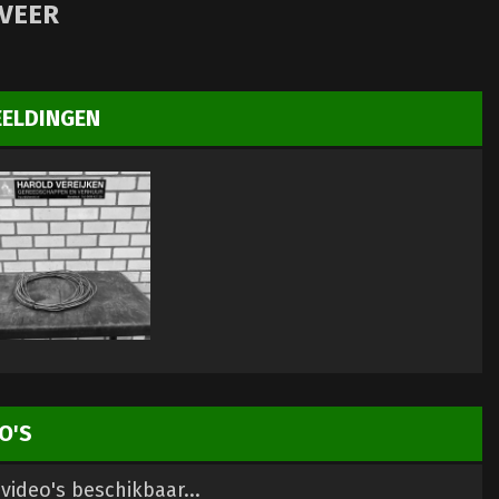
VEER
EELDINGEN
O'S
video's beschikbaar...