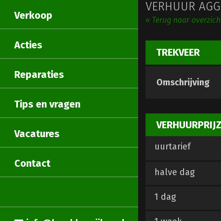
VERHUUR AGGR
Verkoop
« Terug naar overzich
Acties
TREKVEER
Reparaties
Omschrijving
Tips en vragen
VERHUURPRIJ
Vacatures
uurtarief
Contact
halve dag
1 dag