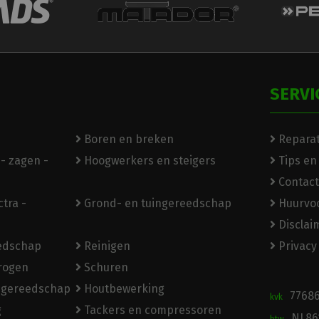
SERVI
Boren en breken
Reparat
- zagen -
Hoogwerkers en steigers
Tips en
Contact
tra -
Grond- en tuingereedschap
Huurvo
Disclai
eedschap
Reinigen
Privacy
rogen
Schuren
ngereedschap
Houtbewerking
7768
kvk
g
Tackers en compressoren
NL86
btw