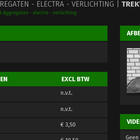
EGATEN - ELECTRA - VERLICHTING |
TREK
t Aggregaten - electra - verlichting
AFB
ZEN
EXCL BTW
n.v.t.
n.v.t.
VIDE
€ 3,50
Geen 