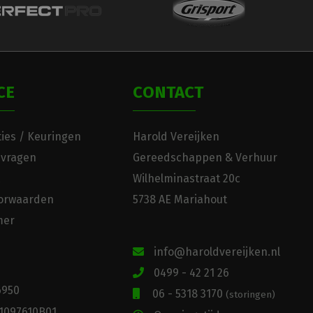
CE
CONTACT
ies / Keuringen
Harold Vereijken
 vragen
Gereedschappen & Verhuur
Wilhelminastraat 20c
orwaarden
5738 AE Mariahout
mer
info@haroldvereijken.nl
0499 - 42 21 26
6950
06 - 5318 3170
(storingen)
1097610B01