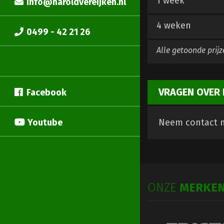
1 week
info@haroldvereijken.nl
4 weken
0499 - 42 21 26
Alle getoonde prijz
VRAGEN OVER 
Facebook
Youtube
Neem contact m
ONZE
MERKE