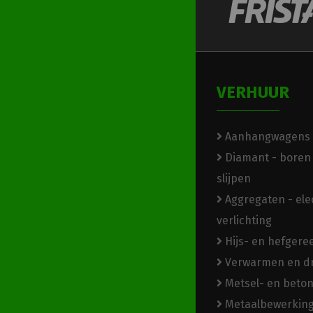
VERHUUR
Aanhangwagens
Diamant - boren 
slijpen
Aggregaten - elec
verlichting
Hijs- en hefger
Verwarmen en d
Metsel- en beto
Metaalbewerkin