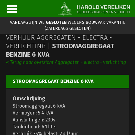
VANDAAG ZIJN WE
GESLOTEN
WEGENS BOUWVAK VAKANTIE
(ZATERDAGS GESLOTEN)
VERHUUR AGGREGATEN - ELECTRA -
VERLICHTING |
STROOMAGGREGAAT
BENZINE 6 KVA
« Terug naar overzicht Aggregaten - electra - verlichting
STROOMAGGREGAAT BENZINE 6 KVA
Omschrijving
Stroomaggregaat 6 kVA
Vermogen: 5.4 kVA
Aansluitingen: 230v
Tankinhoud: 6.1 liter
Verbruik 75% belast: 2.4 l/uur