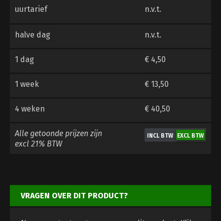
uurtarief
n.v.t.
halve dag
n.v.t.
1 dag
€ 4,50
1 week
€ 13,50
4 weken
€ 40,50
Alle getoonde prijzen zijn
excl 21% BTW
VRAGEN OVER DIT PRODUCT?