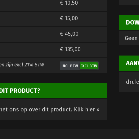
€ 10,50
€ 15,00
DOW
€ 45,00
Geen 
€ 135,00
AAN
en zijn
excl 21% BTW
druks
DIT PRODUCT?
et ons op over dit product.
Klik hier »