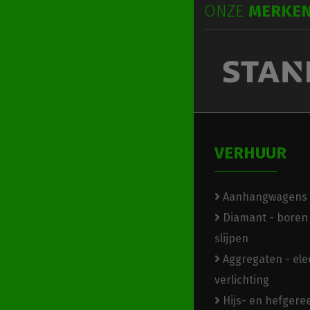
ONZE
MERKE
VERHUUR
Aanhangwagens
Diamant - boren 
slijpen
Aggregaten - elec
verlichting
Hijs- en hefger