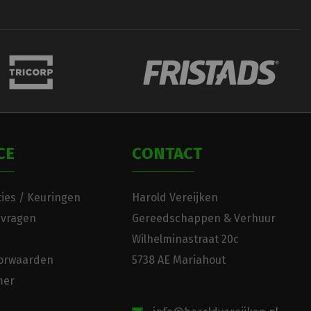
CE
CONTACT
ies / Keuringen
Harold Vereijken
 vragen
Gereedschappen & Verhuur
Wilhelminastraat 20c
orwaarden
5738 AE Mariahout
mer