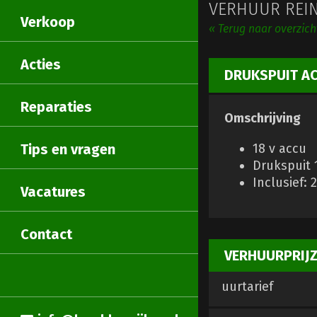
VERHUUR REI
Verkoop
« Terug naar overzich
Acties
DRUKSPUIT A
Reparaties
Omschrijving
Tips en vragen
18 v accu
Drukspuit 1
Inclusief: 
Vacatures
Contact
VERHUURPRIJ
uurtarief