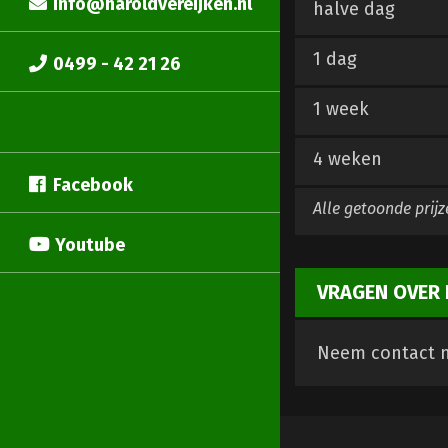
info@haroldvereijken.nl
halve dag
1 dag
0499 - 42 21 26
1 week
4 weken
Facebook
Alle getoonde prijz
Youtube
VRAGEN OVER 
Neem contact m