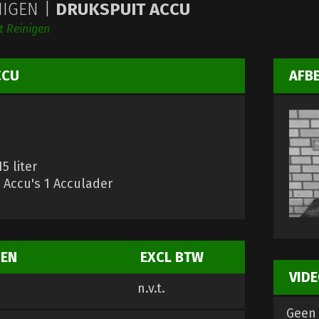
NIGEN |
DRUKSPUIT ACCU
t Reinigen
CCU
AFB
5 liter
2 Accu's 1 Acculader
ZEN
EXCL BTW
VIDE
n.v.t.
Geen 