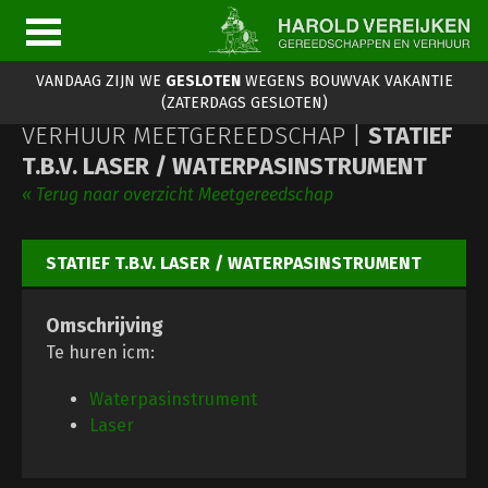
VANDAAG ZIJN WE
GESLOTEN
WEGENS BOUWVAK VAKANTIE
(ZATERDAGS GESLOTEN)
VERHUUR MEETGEREEDSCHAP |
STATIEF
T.B.V. LASER / WATERPASINSTRUMENT
« Terug naar overzicht Meetgereedschap
STATIEF T.B.V. LASER / WATERPASINSTRUMENT
Omschrijving
Te huren icm:
Waterpasinstrument
Laser