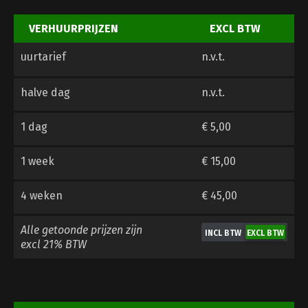
VERHUURPRIJZEN
EXCL BTW
uurtarief
n.v.t.
halve dag
n.v.t.
1 dag
€ 5,00
1 week
€ 15,00
4 weken
€ 45,00
Alle getoonde prijzen zijn
excl 21% BTW