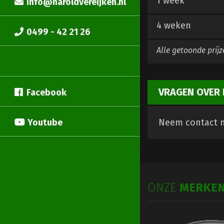
1 week
info@haroldvereijken.nl
4 weken
0499 - 42 21 26
Alle getoonde prijz
VRAGEN OVER 
Facebook
Youtube
Neem contact m
ONZE
MERKE