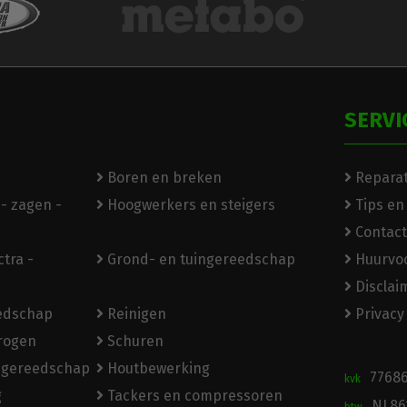
SERVI
Boren en breken
Reparat
- zagen -
Hoogwerkers en steigers
Tips en
Contact
tra -
Grond- en tuingereedschap
Huurvo
Disclai
eedschap
Reinigen
Privacy
rogen
Schuren
ngereedschap
Houtbewerking
7768
kvk
g
Tackers en compressoren
NL86
btw