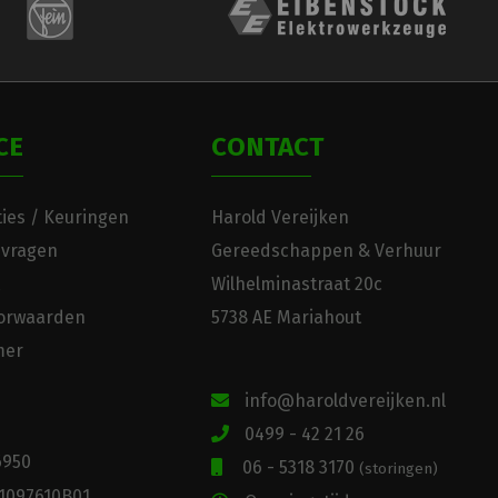
CE
CONTACT
ies / Keuringen
Harold Vereijken
 vragen
Gereedschappen & Verhuur
Wilhelminastraat 20c
orwaarden
5738 AE Mariahout
mer
info@haroldvereijken.nl
0499 - 42 21 26
6950
06 - 5318 3170
(storingen)
1097610B01