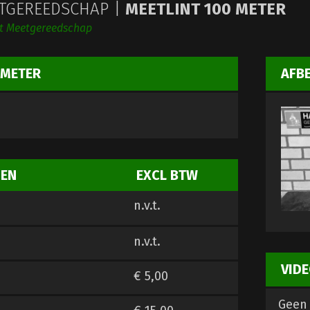
TGEREEDSCHAP |
MEETLINT 100 METER
ht Meetgereedschap
 METER
AFB
ZEN
EXCL BTW
n.v.t.
n.v.t.
VIDE
€ 5,00
Geen 