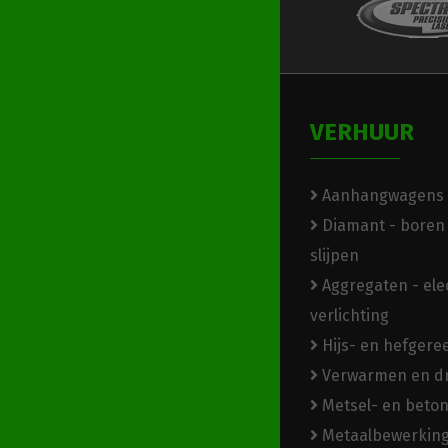
VERHUUR
Aanhangwagens
Diamant - boren 
slijpen
Aggregaten - elec
verlichting
Hijs- en hefger
Verwarmen en d
Metsel- en beto
Metaalbewerkin