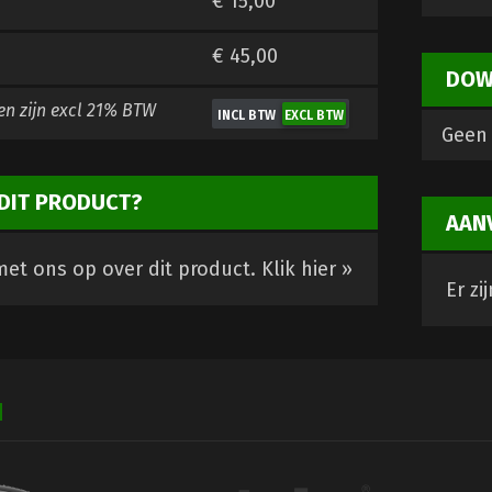
€ 15,00
€ 45,00
DOW
en zijn
excl 21% BTW
Geen 
DIT PRODUCT?
AAN
et ons op over dit product.
Klik hier »
Er zi
N