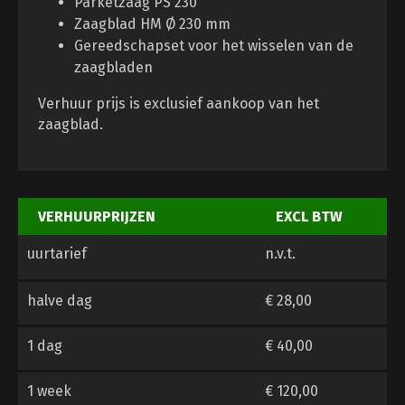
Parketzaag PS 230
Zaagblad HM Ø 230 mm
Gereedschapset voor het wisselen van de
zaagbladen
Verhuur prijs is exclusief aankoop van het
zaagblad.
VERHUURPRIJZEN
EXCL BTW
uurtarief
n.v.t.
halve dag
€ 28,00
1 dag
€ 40,00
1 week
€ 120,00