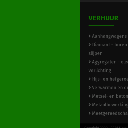
VERHUUR
Aanhangwagens
Diamant - boren 
slijpen
Aggregaten - elec
verlichting
Hijs- en hefger
Verwarmen en d
Metsel- en beto
Metaalbewerkin
Meetgereedscha