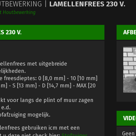
TBEWERKING |
LAMELLENFREES 230 V.
ht Houtbewerking
S 230 V.
AFB
ellenfrees met uitgebreide
lijkheden.
e freesdieptes: 0 [8,0 mm] - 10 [10 mm]
mm] - S [13 mm] - D [14,7 mm] - MAX [20
kt voor langs de plint of muur zagen
 e.d.
ofafzuiging mogelijk.
VIDE
lenfrees gebruiken icm met een
Geen 
t u deze niet check hier:
Stofzuiger