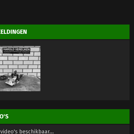
EELDINGEN
O'S
video's beschikbaar...