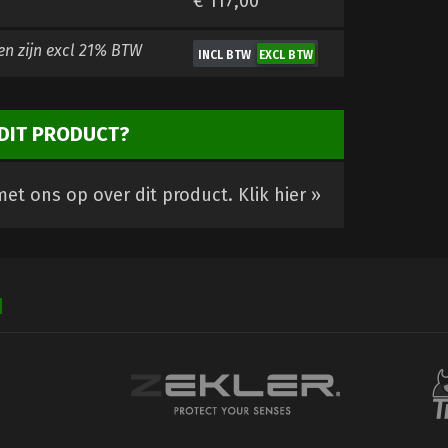
€ 117,00
en zijn
excl 21% BTW
DIT PRODUCT?
et ons op over dit product.
Klik hier »
N