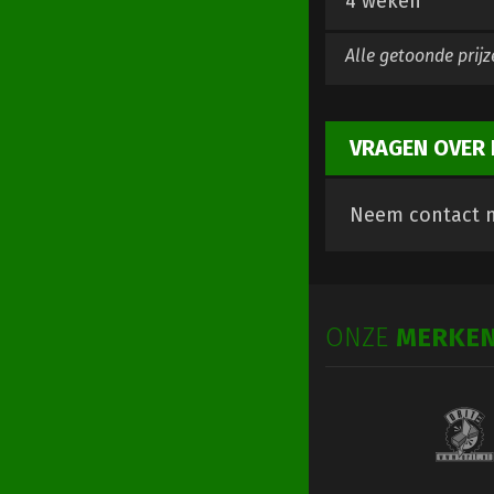
4 weken
Alle getoonde prijz
VRAGEN OVER 
Neem contact m
ONZE
MERKE