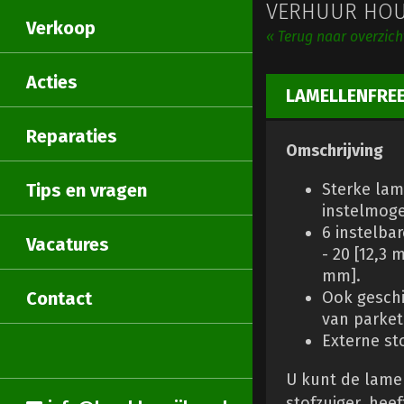
VERHUUR HOU
Verkoop
« Terug naar overzic
Acties
LAMELLENFREE
Reparaties
Omschrijving
Tips en vragen
Sterke lam
instelmoge
6 instelbar
Vacatures
- 20 [12,3 
mm].
Contact
Ook geschi
van parket
Externe st
U kunt de lame
stofzuiger. heef