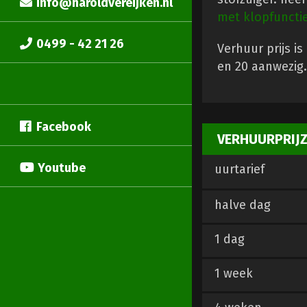
info@haroldvereijken.nl
met klopfuncti
0499 - 42 21 26
Verhuur prijs is
en 20 aanwezig.
Facebook
VERHUURPRIJ
Youtube
uurtarief
halve dag
1 dag
1 week