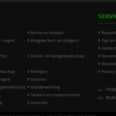
SERVI
Boren en breken
Reparat
- zagen -
Hoogwerkers en steigers
Tips en
Contact
tra -
Grond- en tuingereedschap
Huurvo
Disclai
eedschap
Reinigen
Privacy
rogen
Schuren
ngereedschap
Houtbewerking
7768
kvk
g
Tackers en compressoren
NL86
btw
p
Diversen