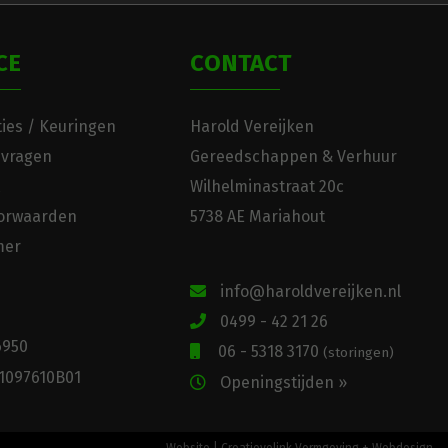
CE
CONTACT
ies / Keuringen
Harold Vereijken
 vragen
Gereedschappen & Verhuur
Wilhelminastraat 20c
orwaarden
5738 AE Mariahout
mer
info@haroldvereijken.nl
0499 - 42 21 26
6950
06 - 5318 3170
(storingen)
1097610B01
Openingstijden »