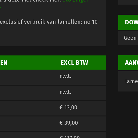
e
DOW
 exclusief verbruik van lamellen: no 10
Geen 
AAN
ZEN
EXCL BTW
n.v.t.
lamel
n.v.t.
€ 13,00
€ 39,00