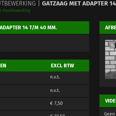
TBEWERKING |
GATZAAG MET ADAPTER 14
ht Houtbewerking
ADAPTER 14 T/M 40 MM.
AFB
ZEN
EXCL BTW
n.v.t.
n.v.t.
VIDE
€ 7,50
Geen 