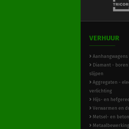
VERHUUR
Aanhangwagens
Diamant - boren 
slijpen
Aggregaten - elec
verlichting
Hijs- en hefger
Verwarmen en d
Metsel- en beto
Metaalbewerkin