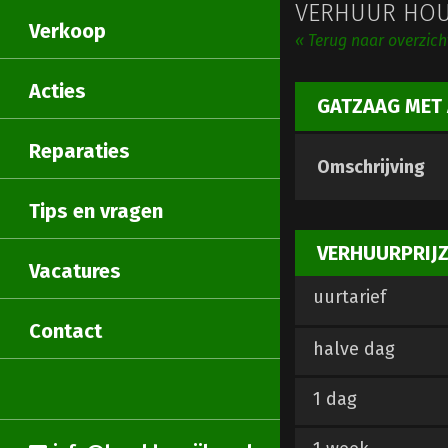
VERHUUR HOU
Verkoop
« Terug naar overzic
Acties
GATZAAG MET 
Reparaties
Omschrijving
Tips en vragen
VERHUURPRIJ
Vacatures
uurtarief
Contact
halve dag
1 dag