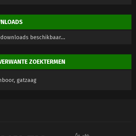
NLOADS
downloads beschikbaar...
VERWANTE ZOEKTERMEN
nboor, gatzaag