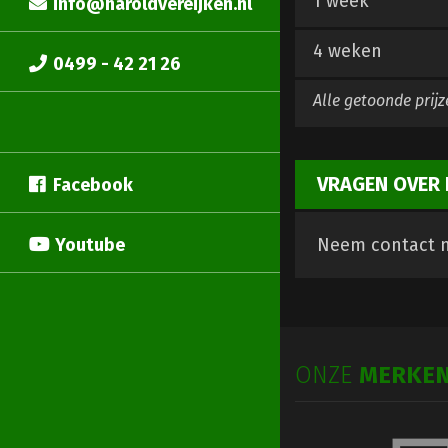
1 week
info@haroldvereijken.nl
4 weken
0499 - 42 21 26
Alle getoonde prijz
VRAGEN OVER 
Facebook
Youtube
Neem contact m
ONZE
MERKE