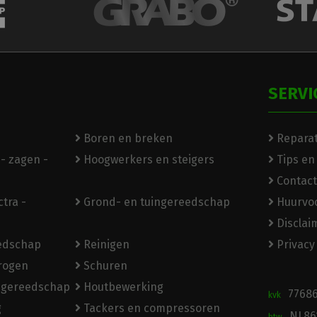
SERVI
Boren en breken
Reparat
- zagen -
Hoogwerkers en steigers
Tips en
Contact
tra -
Grond- en tuingereedschap
Huurvo
Disclai
eedschap
Reinigen
Privacy
rogen
Schuren
ngereedschap
Houtbewerking
7768
kvk
g
Tackers en compressoren
NL86
btw