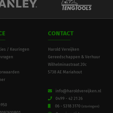
CE
CONTACT
ies / Keuringen
Harold Vereijken
 vragen
Gereedschappen & Verhuur
Wilhelminastraat 20c
orwaarden
5738 AE Mariahout
mer
info@haroldvereijken.nl
0499 - 42 21 26
6950
06 - 5318 3170
(storingen)
1097610B01