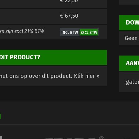
€ 22,50
€ 67,50
DOW
en zijn
excl 21% BTW
Geen 
DIT PRODUCT?
AAN
et ons op over dit product.
Klik hier »
gate
N