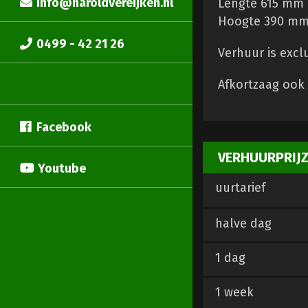
info@haroldvereijken.nl
Lengte 615 mm
Hoogte 390 m
0499 - 42 21 26
Verhuur is excl
Afkortzaag ook
Facebook
VERHUURPRIJ
Youtube
uurtarief
halve dag
1 dag
1 week