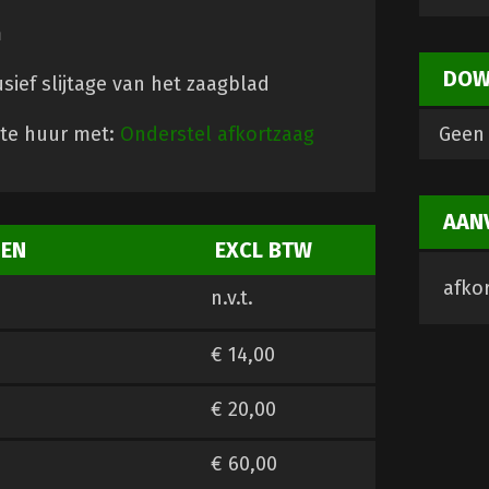
m
DOW
usief slijtage van het zaagblad
Geen 
 te huur met:
Onderstel afkortzaag
AAN
ZEN
EXCL BTW
afkor
n.v.t.
€ 14,00
€ 20,00
€ 60,00