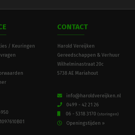
CE
CONTACT
ies / Keuringen
Harold Vereijken
 vragen
Gereedschappen & Verhuur
Wilhelminastraat 20c
orwaarden
5738 AE Mariahout
mer
info@haroldvereijken.nl
0499 - 42 21 26
6950
06 - 5318 3170
(storingen)
1097610B01
Openingstijden »