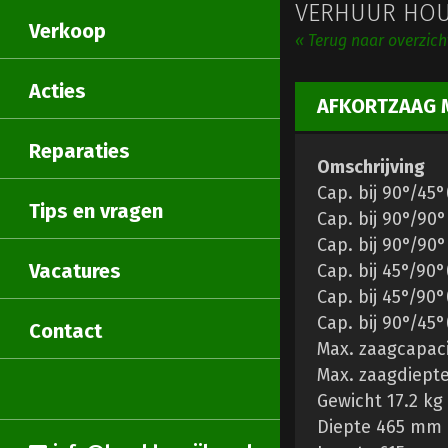
VERHUUR HOU
Verkoop
« Terug naar overzic
Acties
AFKORTZAAG M
Reparaties
Omschrijving
Cap. bij 90°/4
Tips en vragen
Cap. bij 90°/9
Cap. bij 90°/9
Vacatures
Cap. bij 45°/9
Cap. bij 45°/90
Cap. bij 90°/45
Contact
Max. zaagcapac
Max. zaagdiept
Gewicht 17.2 kg
Diepte 465 mm