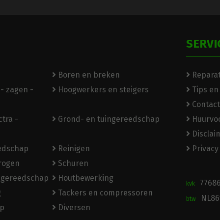
SERVI
Boren en breken
Reparat
- zagen -
Hoogwerkers en steigers
Tips en
Contact
tra -
Grond- en tuingereedschap
Huurvo
Disclai
eedschap
Reinigen
Privacy
rogen
Schuren
ngereedschap
Houtbewerking
7768
kvk
g
Tackers en compressoren
NL86
btw
p
Diversen