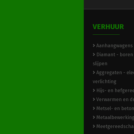
VERHUUR
Aanhangwagens
Diamant - boren 
slijpen
Aggregaten - elec
verlichting
Hijs- en hefger
Verwarmen en d
Metsel- en beto
Metaalbewerkin
Meetgereedscha