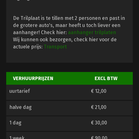
De Trilplaat is te tillen met 2 personen en past in
de grotere auto's, maar heeft u toch liever een
aanhanger! Check hier:
aanhanger trilplaten
Wij kunnen ook bezorgen, check hier voor de
actuele prijs:
Transport
VERHUURPRIJZEN
EXCL BTW
uurtarief
€ 12,00
halve dag
€ 21,00
1 dag
€ 30,00
1 week
€ 90,00