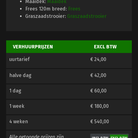
Maaidek:
Maaidek
Frees 120m breed:
Frees
Graszaadstrooier:
Graszaadstrooier
VERHUURPRIJZEN
EXCL BTW
uurtarief
€ 24,00
halve dag
€ 42,00
1 dag
€ 60,00
1 week
€ 180,00
4 weken
€ 540,00
Alle getoonde prijzen zijn