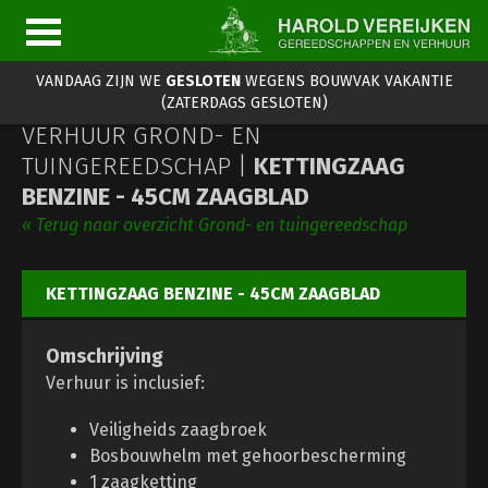
VANDAAG ZIJN WE
GESLOTEN
WEGENS BOUWVAK VAKANTIE
(ZATERDAGS GESLOTEN)
VERHUUR GROND- EN
TUINGEREEDSCHAP |
KETTINGZAAG
BENZINE - 45CM ZAAGBLAD
« Terug naar overzicht Grond- en tuingereedschap
KETTINGZAAG BENZINE - 45CM ZAAGBLAD
Omschrijving
Verhuur is inclusief:
Veiligheids zaagbroek
Bosbouwhelm met gehoorbescherming
1 zaagketting