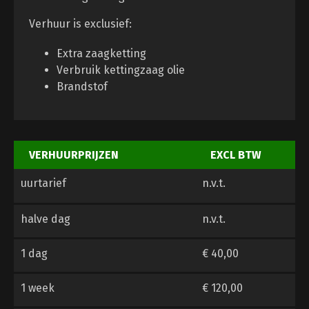
Verhuur is exclusief:
Extra zaagketting
Verbruik kettingzaag olie
Brandstof
VERHUURPRIJZEN
EXCL BTW
uurtarief
n.v.t.
halve dag
n.v.t.
1 dag
€ 40,00
1 week
€ 120,00