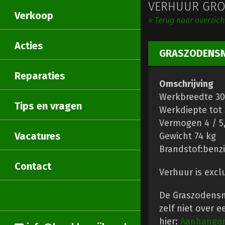
VERHUUR GRO
Verkoop
« Terug naar overzic
Acties
GRASZODENSN
Reparaties
Omschrijving
Werkbreedte 3
Tips en vragen
Werkdiepte tot 
Vermogen 4 / 5
Vacatures
Gewicht 74 kg
Brandstof:benz
Contact
Verhuur is excl
De Graszodensni
zelf niet over 
hier:
Aanhange