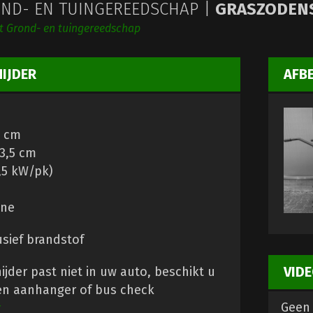
ND- EN TUINGEREEDSCHAP |
GRASZODENS
ht Grond- en tuingereedschap
IJDER
AFB
0 cm
3,5 cm
,5 kW/pk)
ine
usief brandstof
VIDE
jder past niet in uw auto, beschikt u
een aanhanger of bus check
Geen 
r