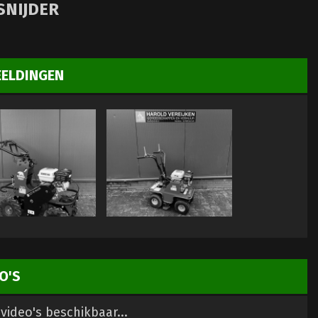
NIJDER
EELDINGEN
O'S
video's beschikbaar...