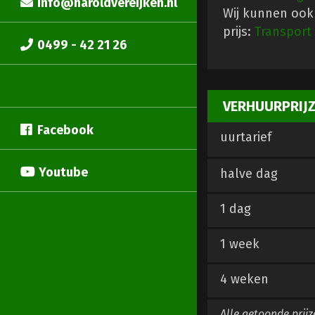
info@haroldvereijken.nl
Wij kunnen ook 
prijs:
Transport
0499 - 42 21 26
VERHUURPRIJ
Facebook
uurtarief
Youtube
halve dag
1 dag
1 week
4 weken
Alle getoonde prijz