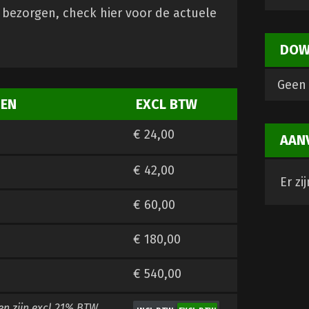
bezorgen, check hier voor de actuele
DOW
Geen 
ZEN
EXCL BTW
€ 24,00
AAN
€ 42,00
Er zi
€ 60,00
€ 180,00
€ 540,00
en zijn
excl 21% BTW