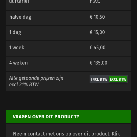
uurtarief
n.v.t.
halve dag
€ 10,50
1 dag
€ 15,00
1 week
€ 45,00
4 weken
€ 135,00
Alle getoonde prijzen zijn
excl 21% BTW
VRAGEN OVER DIT PRODUCT?
Neem contact met ons op over dit product.
Klik