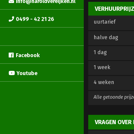
info@haroldvereijken.nl
VERHUURPRIJ
0499 - 42 21 26
uurtarief
halve dag
1 dag
Facebook
1 week
Youtube
4 weken
Alle getoonde prijz
VRAGEN OVER 