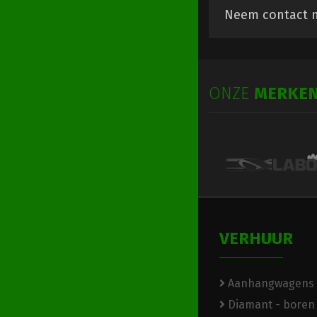
Neem contact m
ONZE
MERKE
VERHUUR
Aanhangwagens
Diamant - boren 