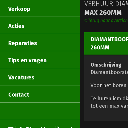
VERHUUR DIAM
Verkoop
MAX 260MM
« Terug naar overzich
Acties
DIAMANTBOORM
Reparaties
260MM
Tips en vragen
Omschrijving
Diamantboorsta
Vacatures
Voor het boren 
Contact
Te huren icm d
tot een max v