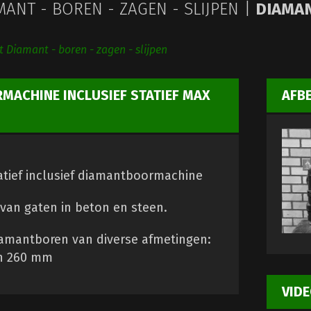
ANT - BOREN - ZAGEN - SLIJPEN |
DIAMAN
t Diamant - boren - zagen - slijpen
ACHINE INCLUSIEF STATIEF MAX
AFB
tief inclusief diamantboormachine
van gaten in beton en steen.
iamantboren van diverse afmetingen:
an 260 mm
VIDE