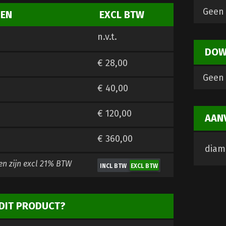
Geen 
ZEN
EXCL BTW
n.v.t.
DOW
€ 28,00
Geen 
€ 40,00
€ 120,00
AAN
€ 360,00
diam
en zijn
excl 21% BTW
DIT PRODUCT?